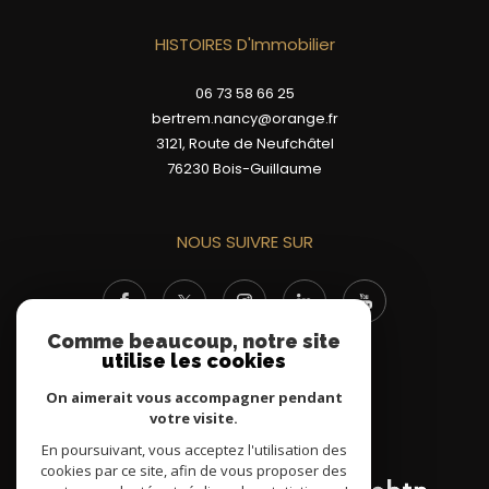
HISTOIRES D'Immobilier
06 73 58 66 25
bertrem.nancy@orange.fr
3121, Route de Neufchâtel
76230
Bois-Guillaume
NOUS SUIVRE SUR
Comme beaucoup, notre site
utilise les cookies
On aimerait vous accompagner pendant
votre visite.
ADHÉRENTS
En poursuivant, vous acceptez l'utilisation des
cookies par ce site, afin de vous proposer des