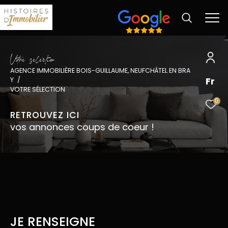
V
o
r
e
s
é
l
é
c
t
i
o
AGENCE IMMOBILIÈRE BOIS-GUILLAUME, NEUFCHÂTEL EN BRA
Fr
Y
VOTRE SÉLECTION
0
RETROUVEZ ICI
vos annonces coups de coeur !
JE RENSEIGNE