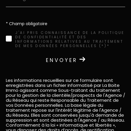
* Champ obligatoire
J'AI PRIS CONNAISSANCE DE LA POLITIQUE
DE CONFIDENTIALITÉ ET DES
INFORMATIONS RELATIVES AU TRAITEMENT
DE MES DONNÉES PERSONNELLES (*)*
ENVOYER
Les informations recueillies sur ce formulaire sont
enregistrées dans un fichier informatisé par La Boite
Immo agissant comme Sous-traitant du traitement
pour la gestion de la clientèle/prospects de l'Agence /
du Réseau qui reste Responsable du Traitement de
vos Données personnelles. La base légale du
traitement repose sur l'intérêt légitime de l'Agence /
du Réseau. Elles sont conservées jusqu'à demande de
suppression et sont destinées à l'Agence / au Réseau.
Conformément à la loi « informatique et libertés »,
vous disposez des droits d’accès, de rectification,