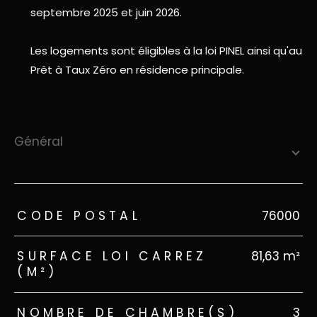
septembre 2025 et juin 2026.
Les logements sont éligibles à la loi PINEL ainsi qu'au
Prêt à Taux Zéro en résidence principale.
général
TRAD_ZEPHYR_Caracteristique
TRAD_ZEPHYR_Valeurs
CODE POSTAL
76000
SURFACE LOI CARREZ
81,63 m²
(M²)
NOMBRE DE CHAMBRE(S)
3