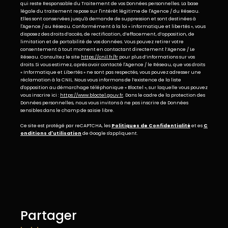
qui reste Responsable du Traitement de vos Données personnelles. La base
légale du traitement repose sur l'intérêt légitime de l'Agence / du Réseau.
Elles sont conservées jusqu'à demande de suppression et sont destinées à
l'Agence / au Réseau. Conformément à la loi « informatique et libertés », vous
disposez des droits d’accès, de rectification, d’effacement, d’opposition, de
limitation et de portabilité de vos données. Vous pouvez retirer votre
consentement à tout moment en contactant directement l’Agence / Le
Réseau. Consultez le site
https://cnil.fr/fr
pour plus d’informations sur vos
droits. Si vous estimez, après avoir contacté l'Agence / le Réseau, que vos droits
« Informatique et Libertés » ne sont pas respectés, vous pouvez adresser une
réclamation à la CNIL. Nous vous informons de l’existence de la liste
d'opposition au démarchage téléphonique « Bloctel », sur laquelle vous pouvez
vous inscrire ici :
https://www.bloctel.gouv.fr
. Dans le cadre de la protection des
Données personnelles, nous vous invitons à ne pas inscrire de Données
sensibles dans le champ de saisie libre.
Ce site est protégé par reCAPTCHA, les
Politiques de Confidentialité
et es
C
onditions d'utilisation
de Google s'appliquent.
partager