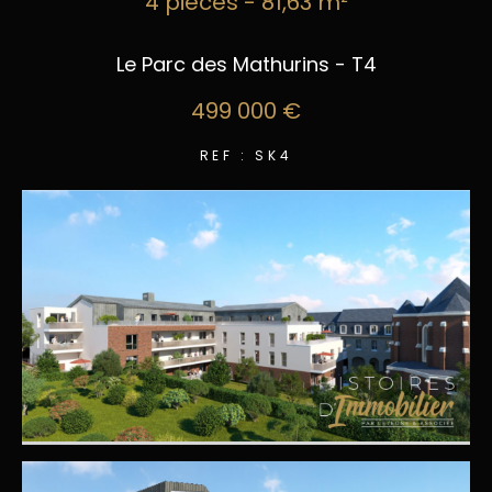
4 pièces - 81,63 m²
Le Parc des Mathurins - T4
499 000 €
REF : SK4