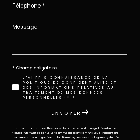
*
Message
*
* Champ obligatoire
J'AI PRIS CONNAISSANCE DE LA
POLITIQUE DE CONFIDENTIALITÉ ET
DES INFORMATIONS RELATIVES AU
TRAITEMENT DE MES DONNÉES
PERSONNELLES (*)*
ENVOYER
Les informations recueillies sur ce formulaire sont enregistrées dans un
fichier informatisé par La Boite Immo agissant comme Sous-traitant du
traitement pour la gestion de la clientèle/prospects de l'Agence / du Réseau