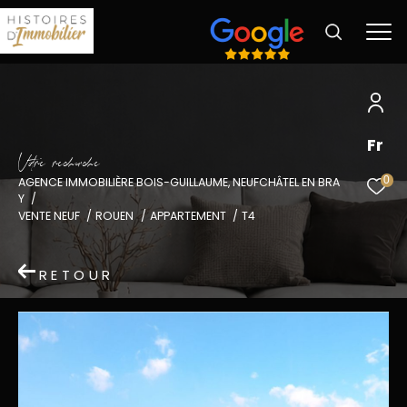
Fr
V
o
r
e
r
e
c
e
c
e
0
AGENCE IMMOBILIÈRE BOIS-GUILLAUME, NEUFCHÂTEL EN BRA
Y
VENTE NEUF
ROUEN
APPARTEMENT
T4
RETOUR