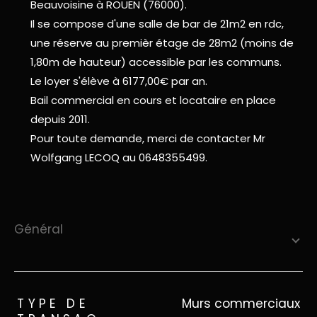
Beauvoisine à ROUEN (76000).
Il se compose d'une salle de bar de 21m2 en rdc,
une réserve au premièr étage de 28m2 (moins de
1,80m de hauteur) accessible par les communs.
Le loyer s'élève à 6177,00€ par an.
Bail commercial en cours et locataire en place
depuis 2011.
Pour toute demande, merci de contacter Mr
Wolfgang LECOQ au 0648355499.
général
TRAD_ZEPHYR_Caracteristique
TRAD_ZEPHYR_Valeurs
TYPE DE
Murs commerciaux