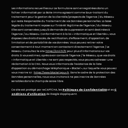
Les informations recueillies sur ce formulaire sont enregistrées dans un
fichier informatisé par La Boite Immo agissant comme Sous-traitant du
traitement pour la gestion de la clientèle/prospects de l'Agence / du Réseau
qui reste Responsable du Traitement de vos Données personnelles. La base
légale du traitement repose sur l'intérêt légitime de l'Agence / du Réseau.
Elles sont conservées jusqu'à demande de suppression et sont destinées à
l'Agence / au Réseau. Conformément à la loi « informatique et libertés », vous
disposez des droits d’accès, de rectification, d’effacement, d’opposition, de
limitation et de portabilité de vos données. Vous pouvez retirer votre
consentement à tout moment en contactant directement l’Agence / Le
Réseau. Consultez le site
https://cnil.fr/fr
pour plus d’informations sur vos
droits. Si vous estimez, après avoir contacté l'Agence / le Réseau, que vos droits
« Informatique et Libertés » ne sont pas respectés, vous pouvez adresser une
réclamation à la CNIL. Nous vous informons de l’existence de la liste
d'opposition au démarchage téléphonique « Bloctel », sur laquelle vous pouvez
vous inscrire ici :
https://www.bloctel.gouv.fr
. Dans le cadre de la protection des
Données personnelles, nous vous invitons à ne pas inscrire de Données
sensibles dans le champ de saisie libre.
Ce site est protégé par reCAPTCHA, les
Politiques de Confidentialité
et es
C
onditions d'utilisation
de Google s'appliquent.