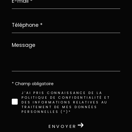
*
Téléphone
*
Message
*
* Champ obligatoire
J'AI PRIS CONNAISSANCE DE LA
POLITIQUE DE CONFIDENTIALITÉ ET
DES INFORMATIONS RELATIVES AU
TRAITEMENT DE MES DONNÉES
PERSONNELLES (*)*
ENVOYER