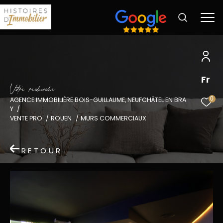
Fr
V
o
r
e
r
e
c
e
c
e
0
AGENCE IMMOBILIÈRE BOIS-GUILLAUME, NEUFCHÂTEL EN BRA
Y
VENTE PRO
ROUEN
MURS COMMERCIAUX
RETOUR