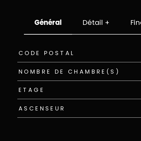
Général
Détail +
Fin
TRAD_ZEPHYR_Caracteristique
TRAD_ZEPHYR_Valeu
CODE POSTAL
NOMBRE DE CHAMBRE(S)
ETAGE
ASCENSEUR