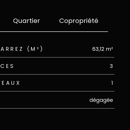
Quartier
Copropriété
CARREZ (M²)
63,12 m²
ÈCES
3
VEAUX
1
dégagée