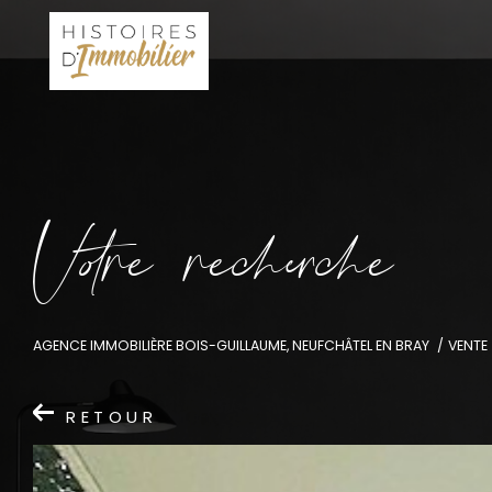
V
o
r
e
r
e
c
e
c
e
AGENCE IMMOBILIÈRE BOIS-GUILLAUME, NEUFCHÂTEL EN BRAY
VENTE
RETOUR