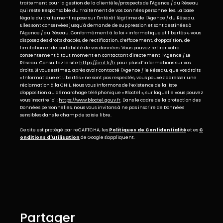
traitement pour la gestion de la clientèle/prospects de l'Agence / du Réseau
qui reste Responsable du Traitement de vos Données personnelles. La base
légale du traitement repose sur l'intérêt légitime de l'Agence / du Réseau.
Elles sont conservées jusqu'à demande de suppression et sont destinées à
l'Agence / au Réseau. Conformément à la loi « informatique et libertés », vous
disposez des droits d’accès, de rectification, d’effacement, d’opposition, de
limitation et de portabilité de vos données. Vous pouvez retirer votre
consentement à tout moment en contactant directement l’Agence / Le
Réseau. Consultez le site
https://cnil.fr/fr
pour plus d’informations sur vos
droits. Si vous estimez, après avoir contacté l'Agence / le Réseau, que vos droits
« Informatique et Libertés » ne sont pas respectés, vous pouvez adresser une
réclamation à la CNIL. Nous vous informons de l’existence de la liste
d'opposition au démarchage téléphonique « Bloctel », sur laquelle vous pouvez
vous inscrire ici :
https://www.bloctel.gouv.fr
. Dans le cadre de la protection des
Données personnelles, nous vous invitons à ne pas inscrire de Données
sensibles dans le champ de saisie libre.
Ce site est protégé par reCAPTCHA, les
Politiques de Confidentialité
et es
C
onditions d'utilisation
de Google s'appliquent.
partager