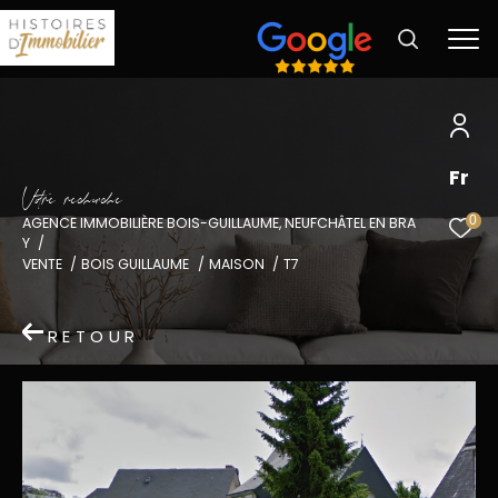
Fr
V
o
r
e
r
e
c
e
c
e
0
AGENCE IMMOBILIÈRE BOIS-GUILLAUME, NEUFCHÂTEL EN BRA
Y
VENTE
BOIS GUILLAUME
MAISON
T7
RETOUR