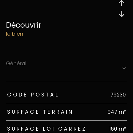
découvrir
le bien
général
TRAD_ZEPHYR_Caracteristique
TRAD_ZEPHYR_Valeurs
CODE POSTAL
76230
SURFACE TERRAIN
947 m²
SURFACE LOI CARREZ
160 m²