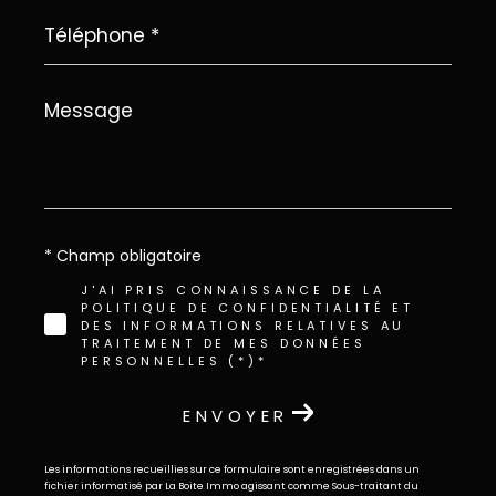
Téléphone
*
Message
*
* Champ obligatoire
J'AI PRIS CONNAISSANCE DE LA
POLITIQUE DE CONFIDENTIALITÉ ET
DES INFORMATIONS RELATIVES AU
TRAITEMENT DE MES DONNÉES
PERSONNELLES (*)*
ENVOYER
Les informations recueillies sur ce formulaire sont enregistrées dans un
fichier informatisé par La Boite Immo agissant comme Sous-traitant du