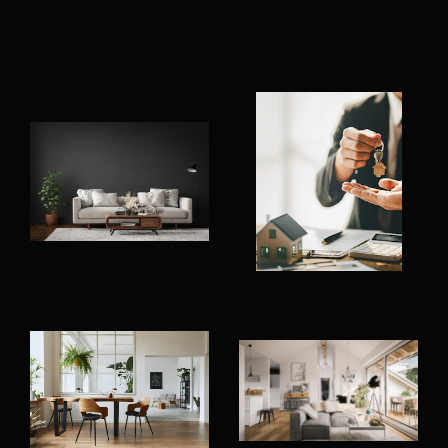
appartement ou sa maison sont les grandes
affaires d’une vie, Nancy et son équipe
d'agents commerciaux font de la relation
client la pierre angulaire d’Histoires
d’Immobilier. Placé au centre de son projet, le
Client est le partenaire d’une vente réussie,
son avis et ses désirs sont pris en compte.
Qu’il s’agisse de l’achat d’un terrain, d’un
investissement locatif en centre-ville, de la
vente de bureaux ou d’une ferme, nos
agences immobilières à Bois-Guillaume et
Neufchâtel en Bray
mettront en œuvre leur
savoir-faire et leur savoir-être au service de
leurs clients, notamment pour toute
estimati