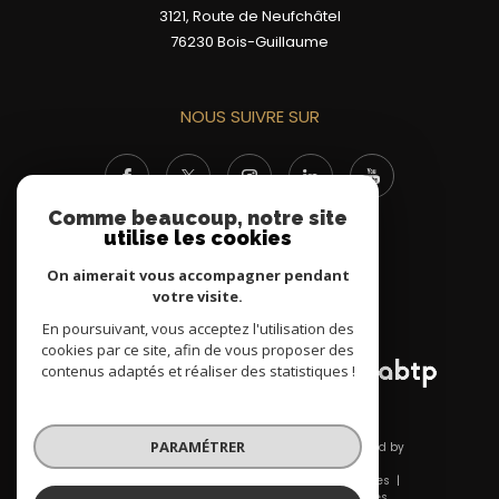
3121, Route de Neufchâtel
76230
Bois-Guillaume
NOUS SUIVRE SUR
Comme beaucoup, notre site
utilise les cookies
On aimerait vous accompagner pendant
votre visite.
ADHÉRENTS
En poursuivant, vous acceptez l'utilisation des
cookies par ce site, afin de vous proposer des
contenus adaptés et réaliser des statistiques !
PARAMÉTRER
© 2026 | Tous droits réservés | Traduction powered by
Google |
Nos honoraires
Plan du site
Mentions légales
Admin
Nos liens
Politique RGPD
Cookies