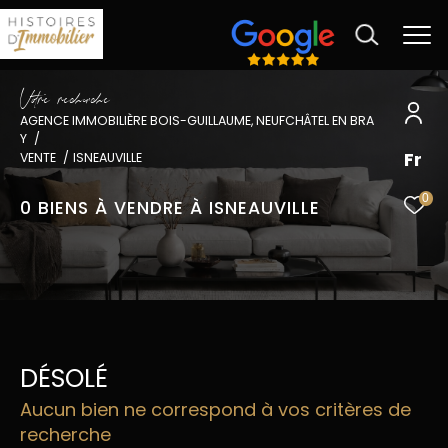
V
o
r
e
r
e
c
e
c
e
AGENCE IMMOBILIÈRE BOIS-GUILLAUME, NEUFCHÂTEL EN BRA
Y
Fr
VENTE
ISNEAUVILLE
0
0
BIENS À VENDRE À ISNEAUVILLE
DÉSOLÉ
Aucun bien ne correspond à vos critères de
recherche