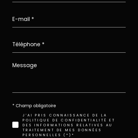
E-
mail
*
Téléphone
*
Message
*
* Champ obligatoire
J'AI PRIS CONNAISSANCE DE LA
POLITIQUE DE CONFIDENTIALITÉ ET
DES INFORMATIONS RELATIVES AU
TRAITEMENT DE MES DONNÉES
PERSONNELLES (*)*