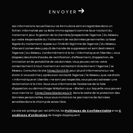
ENVOYER
Les informations recueillies sur ce formulaire sont enregistrées dans un
fichier informatisé par La Boite Immo agissant comme Sous-traitant du
traitement pour la gestion de la clientèle/prospects de l'Agence / du Réseau
qui reste Responsable du Traitement de vos Données personnelles. La base
légale du traitement repose sur l'intérêt légitime de l'Agence / du Réseau.
Elles sont conservées jusqu'à demande de suppression et sont destinées à
l'Agence / au Réseau. Conformément à la loi « informatique et libertés », vous
disposez des droits d’accès, de rectification, d’effacement, d’opposition, de
limitation et de portabilité de vos données. Vous pouvez retirer votre
consentement à tout moment en contactant directement l’Agence / Le
Réseau. Consultez le site
https://cnil.fr/fr
pour plus d’informations sur vos
droits. Si vous estimez, après avoir contacté l'Agence / le Réseau, que vos droits
« Informatique et Libertés » ne sont pas respectés, vous pouvez adresser une
réclamation à la CNIL. Nous vous informons de l’existence de la liste
d'opposition au démarchage téléphonique « Bloctel », sur laquelle vous pouvez
vous inscrire ici :
https://www.bloctel.gouv.fr
. Dans le cadre de la protection des
Données personnelles, nous vous invitons à ne pas inscrire de Données
sensibles dans le champ de saisie libre.
Ce site est protégé par reCAPTCHA, les
Politiques de Confidentialité
et es
C
onditions d'utilisation
de Google s'appliquent.