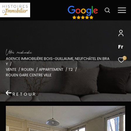
Fr
V
o
r
e
r
e
c
e
c
e
0
AGENCE IMMOBILIÈRE BOIS-GUILLAUME, NEUFCHÂTEL EN BRA
Y
VENTE
ROUEN
APPARTEMENT
T2
ROUEN GARE CENTRE VILLE
RETOUR