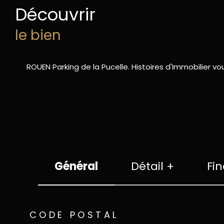
découvrir
le bien
ROUEN Parking de la Pucelle. Histoires d'Immobilier 
Général
Détail +
Fin
TRAD_ZEPHYR_Caracteristique
TRAD_ZEPHYR_Valeu
CODE POSTAL