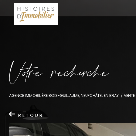
V
o
r
e
r
e
c
e
c
e
AGENCE IMMOBILIÈRE BOIS-GUILLAUME, NEUFCHÂTEL EN BRAY
VENTE
RETOUR