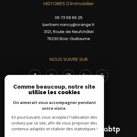
HISTOIRES D'Immobilier
06 73 58 66 25
bertrem.nancy@orange.fr
3121, Route de Neufchâtel
76230
Bois-Guillaume
NOUS SUIVRE SUR
Comme beaucoup, notre site
utilise les cookies
On aimerait vous accompagner pendant
votre visite.
ADHÉRENTS
En poursuivant, vous acceptez l'utilisation des
cookies par ce site, afin de vous proposer des
contenus adaptés et réaliser des statistiques !