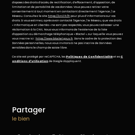
disposez des droits d’accès, de rectification, d’effacement, d’opposition, de
limitation et de portabilité de vos données. Vous pouvez retirer votre
consentement à tout moment en contactant directement l’Agence / Le
Réseau. Consultez le site
https://cnil.fr/fr
pour plus d’informations sur vos
droits. Si vous estimez, après avoir contacté l'Agence / le Réseau, que vos droits
« Informatique et Libertés » ne sont pas respectés, vous pouvez adresser une
réclamation à la CNIL. Nous vous informons de l’existence de la liste
d'opposition au démarchage téléphonique « Bloctel », sur laquelle vous pouvez
vous inscrire ici :
https://www.bloctel.gouv.fr
. Dans le cadre de la protection des
Données personnelles, nous vous invitons à ne pas inscrire de Données
sensibles dans le champ de saisie libre.
Ce site est protégé par reCAPTCHA, les
Politiques de Confidentialité
et es
C
onditions d'utilisation
de Google s'appliquent.
partager
le bien