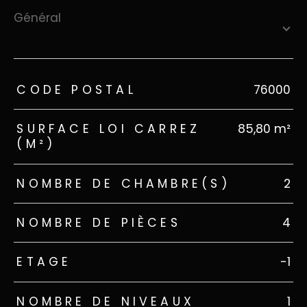
général
TRAD_ZEPHYR_Caracteristique
TRAD_ZEPHYR_Valeurs
CODE POSTAL
76000
SURFACE LOI CARREZ
85,80 m²
(M²)
NOMBRE DE CHAMBRE(S)
2
NOMBRE DE PIÈCES
4
ETAGE
-1
NOMBRE DE NIVEAUX
1