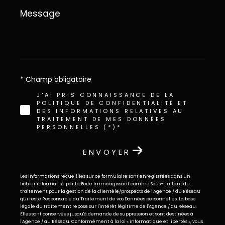
Message
*
* Champ obligatoire
J'AI PRIS CONNAISSANCE DE LA
POLITIQUE DE CONFIDENTIALITÉ ET
DES INFORMATIONS RELATIVES AU
TRAITEMENT DE MES DONNÉES
PERSONNELLES (*)*
ENVOYER
Les informations recueillies sur ce formulaire sont enregistrées dans un
fichier informatisé par La Boite Immo agissant comme Sous-traitant du
traitement pour la gestion de la clientèle/prospects de l'Agence / du Réseau
qui reste Responsable du Traitement de vos Données personnelles. La base
légale du traitement repose sur l'intérêt légitime de l'Agence / du Réseau.
Elles sont conservées jusqu'à demande de suppression et sont destinées à
l'Agence / au Réseau. Conformément à la loi « informatique et libertés », vous