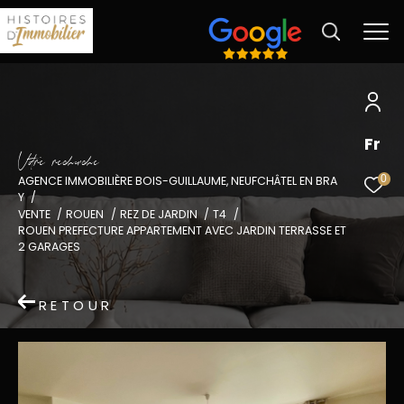
Fr
V
o
r
e
r
e
c
e
c
e
0
AGENCE IMMOBILIÈRE BOIS-GUILLAUME, NEUFCHÂTEL EN BRA
Y
VENTE
ROUEN
REZ DE JARDIN
T4
ROUEN PREFECTURE APPARTEMENT AVEC JARDIN TERRASSE ET
2 GARAGES
RETOUR