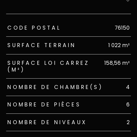
TRAD_ZEPHYR_Caracteristique
TRAD_ZEPHYR_Valeurs
CODE POSTAL
76150
SURFACE TERRAIN
1 022 m²
SURFACE LOI CARREZ
158,56 m²
(M²)
NOMBRE DE CHAMBRE(S)
4
NOMBRE DE PIÈCES
6
NOMBRE DE NIVEAUX
2