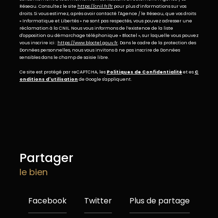
Réseau. Consultez le site
https://cnil.fr/fr
pour plus d’informations sur vos
droits. Si vous estimez, après avoir contacté l'Agence / le Réseau, que vos droits
« Informatique et Libertés » ne sont pas respectés, vous pouvez adresser une
réclamation à la CNIL. Nous vous informons de l’existence de la liste
d'opposition au démarchage téléphonique « Bloctel », sur laquelle vous pouvez
vous inscrire ici :
https://www.bloctel.gouv.fr
. Dans le cadre de la protection des
Données personnelles, nous vous invitons à ne pas inscrire de Données
sensibles dans le champ de saisie libre.
Ce site est protégé par reCAPTCHA, les
Politiques de Confidentialité
et es
C
onditions d'utilisation
de Google s'appliquent.
partager
le bien
Facebook
Twitter
Plus de partage