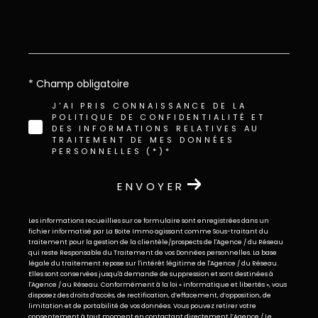
* Champ obligatoire
J'AI PRIS CONNAISSANCE DE LA
POLITIQUE DE CONFIDENTIALITÉ ET
DES INFORMATIONS RELATIVES AU
TRAITEMENT DE MES DONNÉES
PERSONNELLES (*)*
ENVOYER
Les informations recueillies sur ce formulaire sont enregistrées dans un
fichier informatisé par La Boite Immo agissant comme Sous-traitant du
traitement pour la gestion de la clientèle/prospects de l'Agence / du Réseau
qui reste Responsable du Traitement de vos Données personnelles. La base
légale du traitement repose sur l'intérêt légitime de l'Agence / du Réseau.
Elles sont conservées jusqu'à demande de suppression et sont destinées à
l'Agence / au Réseau. Conformément à la loi « informatique et libertés », vous
disposez des droits d’accès, de rectification, d’effacement, d’opposition, de
limitation et de portabilité de vos données. Vous pouvez retirer votre
consentement à tout moment en contactant directement l’Agence / Le