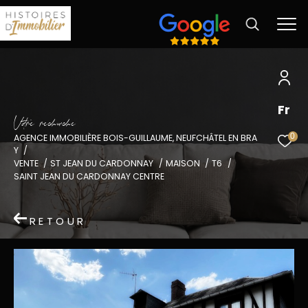
Fr
V
o
r
e
r
e
c
e
c
e
0
AGENCE IMMOBILIÈRE BOIS-GUILLAUME, NEUFCHÂTEL EN BRA
Y
VENTE
ST JEAN DU CARDONNAY
MAISON
T6
SAINT JEAN DU CARDONNAY CENTRE
RETOUR