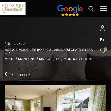
Fr
V
o
r
e
r
e
c
e
c
e
0
AGENCE IMMOBILIÈRE BOIS-GUILLAUME, NEUFCHÂTEL EN BRA
Y
VENTE
MONTIGNY
MAISON
T7
MONTIGNY CENTRE
RETOUR