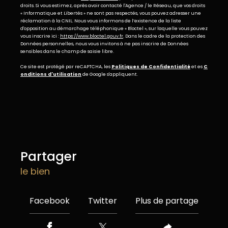
droits. Si vous estimez, après avoir contacté l'Agence / le Réseau, que vos droits
« Informatique et Libertés » ne sont pas respectés, vous pouvez adresser une
réclamation à la CNIL. Nous vous informons de l’existence de la liste
d'opposition au démarchage téléphonique « Bloctel », sur laquelle vous pouvez
vous inscrire ici :
https://www.bloctel.gouv.fr
. Dans le cadre de la protection des
Données personnelles, nous vous invitons à ne pas inscrire de Données
sensibles dans le champ de saisie libre.
Ce site est protégé par reCAPTCHA, les
Politiques de Confidentialité
et es
C
onditions d'utilisation
de Google s'appliquent.
partager
le bien
Facebook
Twitter
Plus de partage