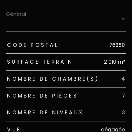
général
TRAD_ZEPHYR_Caracteristique
TRAD_ZEPHYR_Valeurs
CODE POSTAL
76380
SURFACE TERRAIN
2 010 m²
NOMBRE DE CHAMBRE(S)
4
NOMBRE DE PIÈCES
7
NOMBRE DE NIVEAUX
3
VUE
dégagée