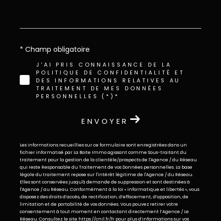
* Champ obligatoire
J'AI PRIS CONNAISSANCE DE LA
POLITIQUE DE CONFIDENTIALITÉ ET
DES INFORMATIONS RELATIVES AU
TRAITEMENT DE MES DONNÉES
PERSONNELLES (*)*
ENVOYER
Les informations recueillies sur ce formulaire sont enregistrées dans un
fichier informatisé par La Boite Immo agissant comme Sous-traitant du
traitement pour la gestion de la clientèle/prospects de l'Agence / du Réseau
qui reste Responsable du Traitement de vos Données personnelles. La base
légale du traitement repose sur l'intérêt légitime de l'Agence / du Réseau.
Elles sont conservées jusqu'à demande de suppression et sont destinées à
l'Agence / au Réseau. Conformément à la loi « informatique et libertés », vous
disposez des droits d’accès, de rectification, d’effacement, d’opposition, de
limitation et de portabilité de vos données. Vous pouvez retirer votre
consentement à tout moment en contactant directement l’Agence / Le
Réseau. Consultez le site
https://cnil.fr/fr
pour plus d’informations sur vos